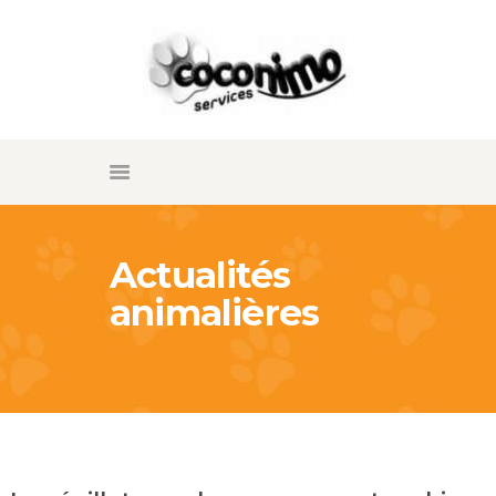
ACCUEIL
COCONIMO
PRESTATIONS
coconimo services
BLOG
Visite à domicile animaux Montpellier
LA PRESSE EN PARLE
GALERIE D’IMAGES
CONTACT
Actualités
animalières